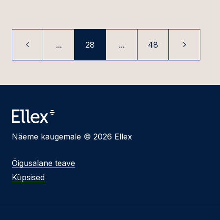
...
28
...
48
Näeme kaugemale © 2026 Ellex
Õigusalane teave
Küpsised