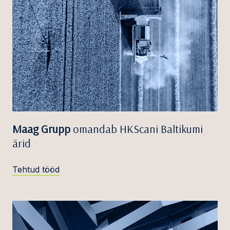
Maag Grupp
omandab HKScani Baltikumi
ärid
Tehtud tööd