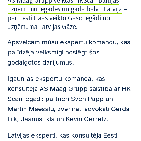
AS Maag Grupp veiktās HKScan Baltijas
uzņēmumu iegādes un gada balvu Latvijā
–
par
Eesti Gaas veikto Gaso iegādi no
uzņēmuma Latvijas Gāze.
Apsveicam mūsu ekspertu komandu, kas
palīdzēja veiksmīgi noslēgt šos
godalgotos darījumus!
Igaunijas ekspertu komanda, kas
konsultēja AS Maag Grupp saistībā ar HK
Scan iegādi: partneri Sven Papp un
Martin Mäesalu, zvērināti advokāti Gerda
Liik, Jaanus Ikla un Kevin Gerretz.
Latvijas eksperti, kas konsultēja Eesti