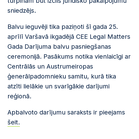
turpinām būt izcils juridisko pakalpojumu
sniedzējs.
Balvu ieguvēji tika paziņoti šī gada 25.
aprīlī Varšavā ikgadējā CEE Legal Matters
Gada Darījuma balvu pasniegšanas
ceremonijā. Pasākums notika vienlaicīgi ar
Centrālās un Austrumeiropas
ģenerālpadomnieku samitu, kurā tika
atzīti lielākie un svarīgākie darījumi
reģionā.
Apbalvoto darījumu saraksts ir pieejams
šeit.