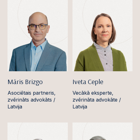
Māris Brizgo
Iveta Ceple
Asociētais partneris,
Vecākā eksperte,
zvērināts advokāts /
zvērināta advokāte /
Latvija
Latvija