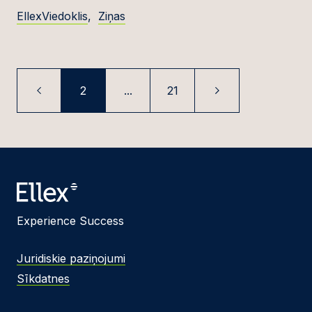
EllexViedoklis
,
Ziņas
2
...
21
Experience Success
Juridiskie paziņojumi
Sīkdatnes